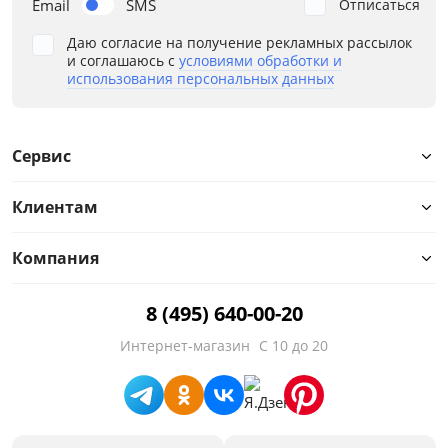
Наполнение
Email
SMS
Отписаться
Даю согласие на получение рекламных рассылок
Разная жесткость
и соглашаюсь с
условиями обработки и
использования персональных данных
Стиль
В составе кокос
Сервис
В составе латекс
Клиентам
В составе ППУ
Компания
В составе холлофабер/ струтто
8 (495) 640-00-20
Двуспальные
Интернет-магазин
С 10 до 20
Односпальные
Память формы