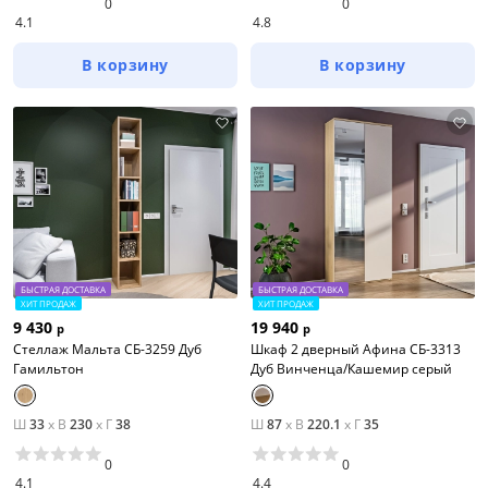
0
0
4.1
4.8
В корзину
В корзину
БЫСТРАЯ ДОСТАВКА
БЫСТРАЯ ДОСТАВКА
ХИТ ПРОДАЖ
ХИТ ПРОДАЖ
9 430
19 940
р
р
Стеллаж Мальта СБ-3259 Дуб
Шкаф 2 дверный Афина СБ-3313
Гамильтон
Дуб Винченца/Кашемир серый
Ш
33
x
В
230
x
Г
38
Ш
87
x
В
220.1
x
Г
35
0
0
4.1
4.4