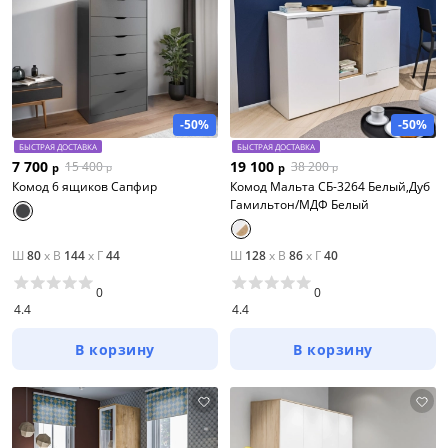
-50%
-50%
БЫСТРАЯ ДОСТАВКА
БЫСТРАЯ ДОСТАВКА
7 700
19 100
15 400
38 200
р
р
р
р
Комод 6 ящиков Сапфир
Комод Мальта СБ-3264 Белый,Дуб
Гамильтон/МДФ Белый
Ш
80
x
В
144
x
Г
44
Ш
128
x
В
86
x
Г
40
0
0
4.4
4.4
В корзину
В корзину