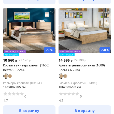
-50%
-50%
БЫСТРАЯ ДОСТАВКА
БЫСТРАЯ ДОСТАВКА
ХИТ ПРОДАЖ
ХИТ ПРОДАЖ
10 560
14 595
21 120
29 190
р
р
р
р
Кровать универсальная (1600)
Кровать универсальная (1600)
Веста СБ-2264
Веста СБ-2264
Размеры кровати (ШхВхГ)
Размеры кровати (ШхВхГ)
166х88х205 см
166х88х205 см
0
0
4.7
4.7
В корзину
В корзину