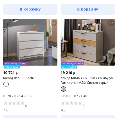
В корзину
В корзину
БЫСТРАЯ ДОСТАВКА
БЫСТРАЯ ДОСТАВКА
ХИТ ПРОДАЖ
ХИТ ПРОДАЖ
10 721
19 210
р
р
Комод Леон СБ-3287
Комод Милан СБ-3296 Серый/Дуб
Гамильтон,МДФ Светло серый
Ш
78
x
В
75.4
x
Г
39
Ш
90
x
В
87
x
Г
40
0
0
4.6
4.5