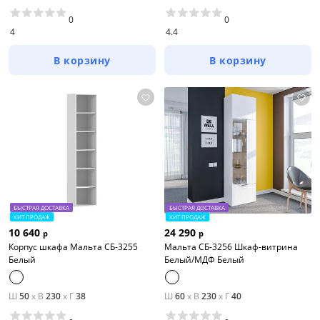
0
0
4
4.4
В корзину
В корзину
БЫСТРАЯ ДОСТАВКА
БЫСТРАЯ ДОСТАВКА
ХИТ ПРОДАЖ
ХИТ ПРОДАЖ
10 640
24 290
р
р
Корпус шкафа Мальта СБ-3255
Мальта СБ-3256 Шкаф-витрина
Белый
Белый/МДФ Белый
Ш
50
x
В
230
x
Г
38
Ш
60
x
В
230
x
Г
40