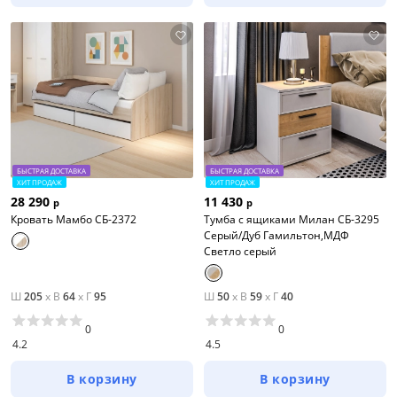
БЫСТРАЯ ДОСТАВКА
БЫСТРАЯ ДОСТАВКА
ХИТ ПРОДАЖ
ХИТ ПРОДАЖ
28 290
11 430
р
р
Кровать Мамбо СБ-2372
Тумба с ящиками Милан СБ-3295
Серый/Дуб Гамильтон,МДФ
Светло серый
Ш
205
x
В
64
x
Г
95
Ш
50
x
В
59
x
Г
40
0
0
4.2
4.5
В корзину
В корзину