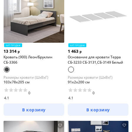
ХИТ ПРОДАЖ
ХИТ ПРОДАЖ
13 314
1 463
р
р
Кровать (900) Леон/Бруклин
Основание для кровати Терра
СБ-3366
СБ-3233 СБ-3131,СБ-3149 Белый
Размеры кровати (ШхВхГ)
Размеры кровати (ШхВхГ)
103х78х205 см
91х2х200 см
0
0
4.1
4.1
В корзину
В корзину