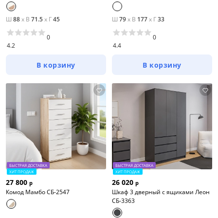
Ш
88
x
В
71.5
x
Г
45
Ш
79
x
В
177
x
Г
33
0
0
4.2
4.4
В корзину
В корзину
БЫСТРАЯ ДОСТАВКА
БЫСТРАЯ ДОСТАВКА
ХИТ ПРОДАЖ
ХИТ ПРОДАЖ
27 800
26 020
р
р
Комод Мамбо СБ-2547
Шкаф 3 дверный с ящиками Леон
СБ-3363