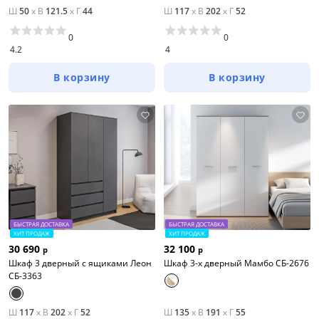
Ш
50
x
В
121.5
x
Г
44
Ш
117
x
В
202
x
Г
52
0
0
4.2
4
В корзину
В корзину
БЫСТРАЯ ДОСТАВКА
БЫСТРАЯ ДОСТАВКА
ХИТ ПРОДАЖ
ХИТ ПРОДАЖ
30 690
32 100
р
р
Шкаф 3 дверный с ящиками Леон
Шкаф 3-х дверный Мамбо СБ-2676
СБ-3363
Ш
117
x
В
202
x
Г
52
Ш
135
x
В
191
x
Г
55