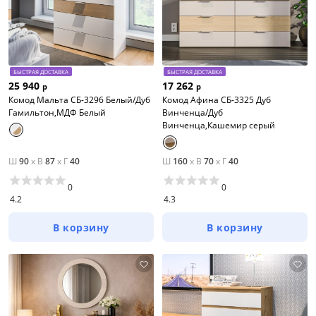
Тип товара
Комоды
БЫСТРАЯ ДОСТАВКА
БЫСТРАЯ ДОСТАВКА
Шкафы прямые
25 940
17 262
р
р
Комод Мальта СБ-3296 Белый/Дуб
Комод Афина СБ-3325 Дуб
Кровати
Гамильтон,МДФ Белый
Винченца/Дуб
Винченца,Кашемир серый
Прикроватные тумбы
Шкафы модульные
Ш
90
x
В
87
x
Г
40
Ш
160
x
В
70
x
Г
40
Туалетные столики
0
0
4.2
4.3
Все варианты
В корзину
В корзину
Цена
от
до