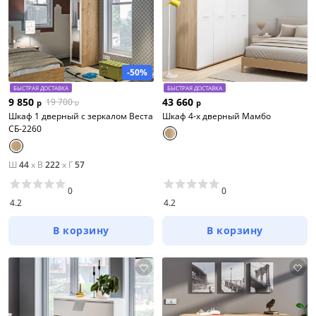
-50%
БЫСТРАЯ ДОСТАВКА
БЫСТРАЯ ДОСТАВКА
9 850
43 660
19 700
р
р
р
Шкаф 1 дверный с зеркалом Веста
Шкаф 4-х дверный Мамбо
СБ-2260
Ш
44
x
В
222
x
Г
57
0
0
4.2
4.2
В корзину
В корзину