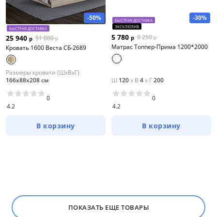
Ширина, см
-50%
-30%
БЫСТРАЯ ДОСТАВКА
от
до
ЭКСКЛЮЗИВ
БЫСТРАЯ ДОСТАВКА
5 780
8 250
25 940
51 880
р
р
р
р
Матрас Топпер-Прима 1200*2000
Кровать 1600 Веста СБ-2689
Глубина, см
Размеры кровати (ШхВхГ)
166х88х208 см
Ш
120
x
В
4
x
Г
200
от
до
0
0
4.2
4.2
В корзину
В корзину
Высота, см
от
до
Вид
ПОКАЗАТЬ ЕЩЕ ТОВАРЫ