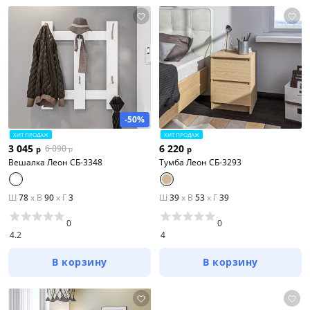
-50%
ХИТ ПРОДАЖ
ХИТ ПРОДАЖ
3 045
6 220
6 090
р
р
р
Вешалка Леон СБ-3348
Тумба Леон СБ-3293
Ш
78
x
В
90
x
Г
3
Ш
39
x
В
53
x
Г
39
0
0
4.2
4
В корзину
В корзину