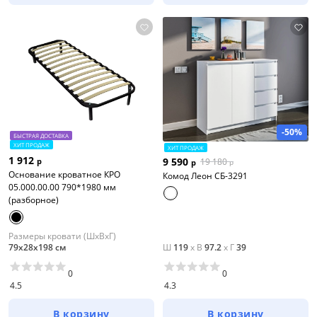
-50%
БЫСТРАЯ ДОСТАВКА
ХИТ ПРОДАЖ
ХИТ ПРОДАЖ
1 912
9 590
р
19 180
р
р
Основание кроватное КРО
Комод Леон СБ-3291
05.000.00.00 790*1980 мм
(разборное)
Размеры кровати (ШхВхГ)
79х28х198 см
Ш
119
x
В
97.2
x
Г
39
0
0
4.5
4.3
В корзину
В корзину