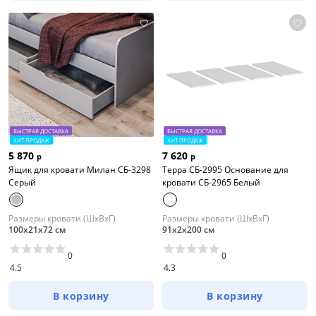
БЫСТРАЯ ДОСТАВКА
БЫСТРАЯ ДОСТАВКА
ХИТ ПРОДАЖ
ХИТ ПРОДАЖ
5 870
7 620
р
р
Ящик для кровати Милан СБ-3298
Терра СБ-2995 Основание для
Серый
кровати СБ-2965 Белый
Размеры кровати (ШхВхГ)
Размеры кровати (ШхВхГ)
100х21х72 см
91х2х200 см
0
0
4.5
4.3
В корзину
В корзину