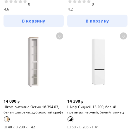
0
0
4.6
4.2
В корзину
В корзину
14 090
14 390
р
р
Шкаф-витрина Остин 16.394.03,
Шкаф Сидней 13.200, белый
белая шагрень, дуб золотой крафт
премиум, черный, белый глянец
Ш
40
x
В
230
x
Г
42
Ш
50
x
В
205
x
Г
41