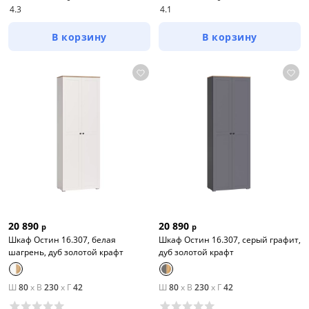
4.3
4.1
В корзину
В корзину
20 890
20 890
р
р
Шкаф Остин 16.307, белая
Шкаф Остин 16.307, серый графит,
шагрень, дуб золотой крафт
дуб золотой крафт
Ш
80
x
В
230
x
Г
42
Ш
80
x
В
230
x
Г
42