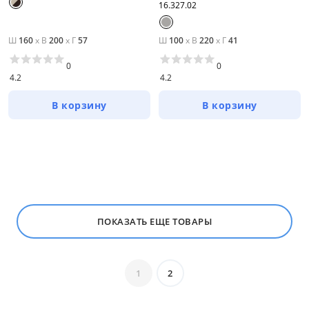
16.327.02
Шкафы прямые
Ш
160
x
В
200
x
Г
57
Ш
100
x
В
220
x
Г
41
Шкафы модульные
0
0
Шкафы угловые
4.2
4.2
Цена
В корзину
В корзину
от
до
Мебель Столплит
ПОКАЗАТЬ ЕЩЕ ТОВАРЫ
Цвет
Белый
1
2
Бежевый
Черный