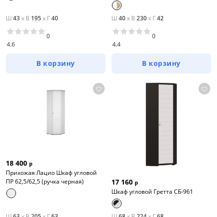
Ш
43
x
В
195
x
Г
40
Ш
40
x
В
230
x
Г
42
0
0
4.6
4.4
В корзину
В корзину
18 400
р
Прихожая Лацио Шкаф угловой
ПР 62,5/62,5 (ручка черная)
17 160
р
Шкаф угловой Гретта СБ-961
Ш
63
x
В
205
x
Г
63
Ш
68
x
В
224
x
Г
68