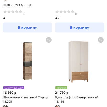
Ш
88
x
В
221.6
x
Г
88
0
0
4
4.7
В корзину
В корзину
БЫСТРАЯ ДОСТАВКА
НОВИНКА
16 990
21 790
р
р
Шкаф-пенал с витриной Трувор
Вупи Шкаф комбинированный
13.205
13.186