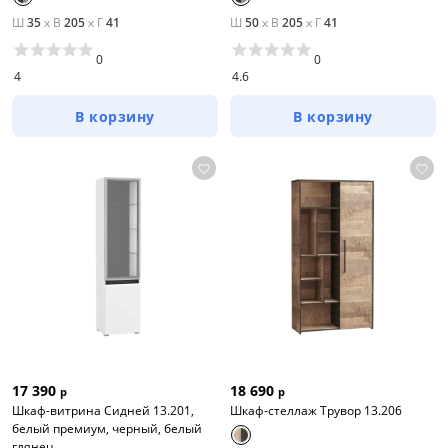
Ш
35
x
В
205
x
Г
41
Ш
50
x
В
205
x
Г
41
0
0
4
4.6
В корзину
В корзину
17 390
18 690
р
р
Шкаф-витрина Сидней 13.201,
Шкаф-стеллаж Трувор 13.206
белый премиум, черный, белый
глянец