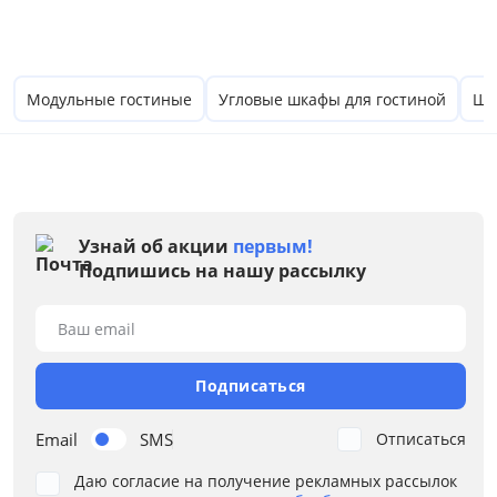
Зеленый
Серый
Модульные гостиные
Угловые шкафы для гостиной
Шк
Коричневый
Размер
Ширина, см
от
до
Узнай об акции
первым!
Подпишись на нашу рассылку
Ваш email
Глубина, см
Подписаться
от
до
Email
SMS
Отписаться
Даю согласие на получение рекламных рассылок
Высота, см