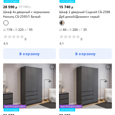
ХИТ ПРОДАЖ
ХИТ ПРОДАЖ
28 590
15 740
57 180
р
р
р
Шкаф 4х дверный с зеркалами
Шкаф 2 дверный Сидней СБ-2588
Николь СБ-2595/1 Белый
Дуб дикий/Диамант серый
Ш
178
x
В
225
x
Г
55
Ш
60
x
В
200
x
Г
35
0
0
4.5
4.1
В корзину
В корзину
БЫСТРАЯ ДОСТАВКА
БЫСТРАЯ ДОСТАВКА
ХИТ ПРОДАЖ
ХИТ ПРОДАЖ