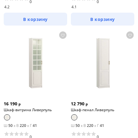
0
0
4.2
4.1
В корзину
В корзину
16 190
12 790
р
р
Шкаф-витрина Ливерпуль
Шкаф-пенал Ливерпуль
Ш
50
x
В
220
x
Г
41
Ш
50
x
В
220
x
Г
41
0
0