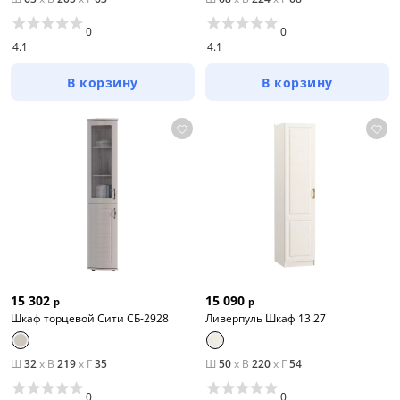
0
0
4.1
4.1
В корзину
В корзину
15 302
15 090
р
р
Шкаф торцевой Сити СБ-2928
Ливерпуль Шкаф 13.27
Ш
32
x
В
219
x
Г
35
Ш
50
x
В
220
x
Г
54
0
0