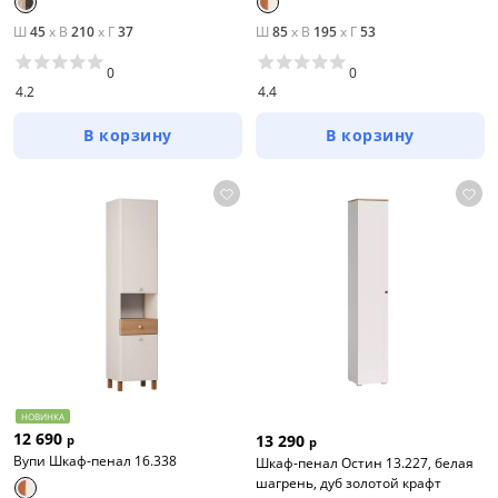
Ш
45
x
В
210
x
Г
37
Ш
85
x
В
195
x
Г
53
0
0
4.2
4.4
В корзину
В корзину
НОВИНКА
12 690
13 290
р
р
Вупи Шкаф-пенал 16.338
Шкаф-пенал Остин 13.227, белая
шагрень, дуб золотой крафт