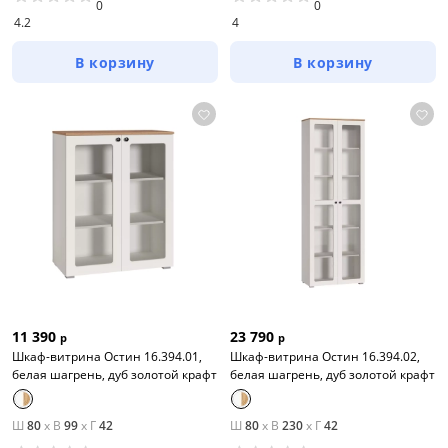
0
0
4.2
4
В корзину
В корзину
11 390
23 790
р
р
Шкаф-витрина Остин 16.394.01,
Шкаф-витрина Остин 16.394.02,
белая шагрень, дуб золотой крафт
белая шагрень, дуб золотой крафт
Ш
80
x
В
99
x
Г
42
Ш
80
x
В
230
x
Г
42