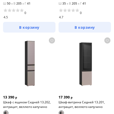
Ш
50
x
В
205
x
Г
41
Ш
35
x
В
205
x
Г
41
0
0
4.5
4.7
В корзину
В корзину
13 390
17 390
р
р
Шкаф с ящиком Сидней 13.202,
Шкаф-витрина Сидней 13.201,
антрацит, веллюто капучино
антрацит, веллюто капучино