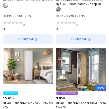
Дуб Винченца/Кашемир серый
Ш
135
x
В
191
x
Г
55
Ш
87
x
В
220.1
x
Г
35
0
0
4.4
4.4
В корзину
В корзину
-50%
ХИТ ПРОДАЖ
БЫСТРАЯ ДОСТАВКА
15 410
9 850
19 700
р
р
р
Шкаф 1 дверный Мамбо СБ-2677.Н
Шкаф 1 дверный с зеркалом Веста
СБ-2260