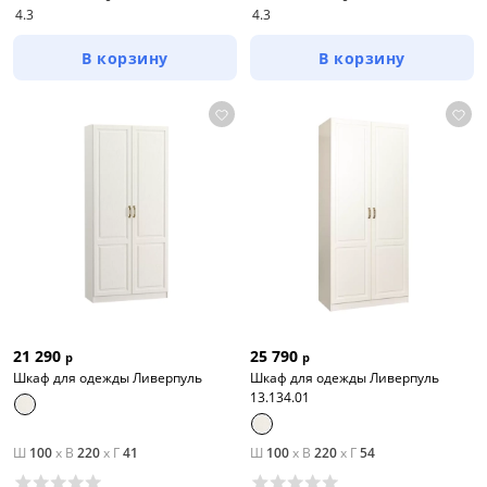
4.3
4.3
В корзину
В корзину
21 290
25 790
р
р
Шкаф для одежды Ливерпуль
Шкаф для одежды Ливерпуль
13.134.01
Ш
100
x
В
220
x
Г
41
Ш
100
x
В
220
x
Г
54