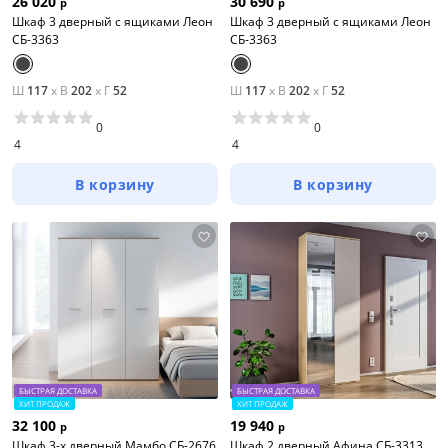
26 020
30 690
р
р
Шкаф 3 дверный с ящиками Леон
Шкаф 3 дверный с ящиками Леон
СБ-3363
СБ-3363
Ш
117
x
В
202
x
Г
52
Ш
117
x
В
202
x
Г
52
0
0
4
4
В корзину
В корзину
БЫСТРАЯ ДОСТАВКА
БЫСТРАЯ ДОСТАВКА
ХИТ ПРОДАЖ
ХИТ ПРОДАЖ
32 100
19 940
р
р
Шкаф 3-х дверный Мамбо СБ-2676
Шкаф 2 дверный Афина СБ-3313