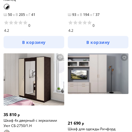
Ш
50
x
В
205
x
Г
41
Ш
93
x
В
194
x
Г
37
0
0
4.2
4.2
В корзину
В корзину
35 810
р
Шкаф 4х дверный с зеркалами
21 690
р
Уют СБ-2750/1.Н
Шкаф для одежды Ричфорд
Тип товара