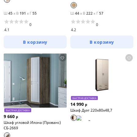
Ш
45
x
В
191
x
Г
55
Ш
44
x
В
222
x
Г
57
0
0
4.1
4.2
В корзину
В корзину
БЫСТРАЯ ДОСТАВКА
14 990
р
Шкаф Дуэт 220х80х48,7
БЫСТРАЯ ДОСТАВКА
9 660
р
Шкаф угловой Илона (Прованс)
СБ-2669